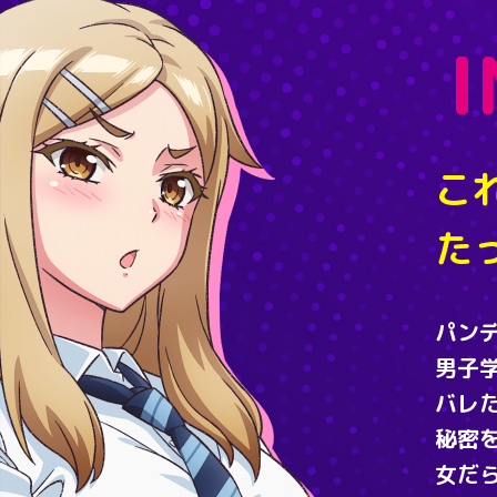
こ
た
パン
男子
バレ
秘密
女だら