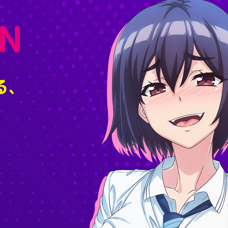
N
る、
。