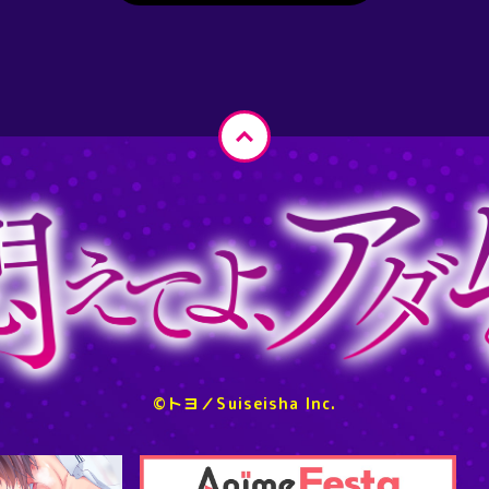
ペ
ー
ジ
ト
ッ
プ
へ
戻
る
©トヨ／Suiseisha Inc.