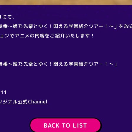
11にて、
特番～姫乃先輩とゆく！悶える学園紹介ツアー！～」を放
ーションでアニメの内容をご紹介いたします！
特番～姫乃先輩とゆく！悶える学園紹介ツアー！～」
S11
オリジナル公式Channel
BACK TO LIST