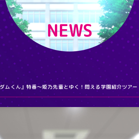
NEWS
、アダムくん』特番～姫乃先輩とゆく！悶える学園紹介ツアー