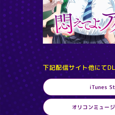
下記配信サイト他にて
D
iTunes S
オリコンミュー