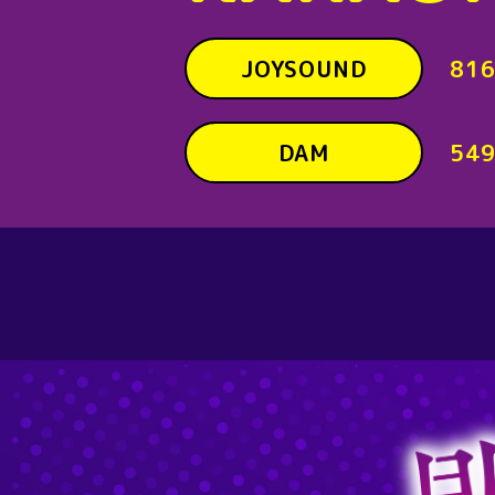
JOYSOUND
81
DAM
549