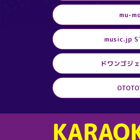
mu-m
music.jp 
ドワンゴジ
OTOTO
KARAO