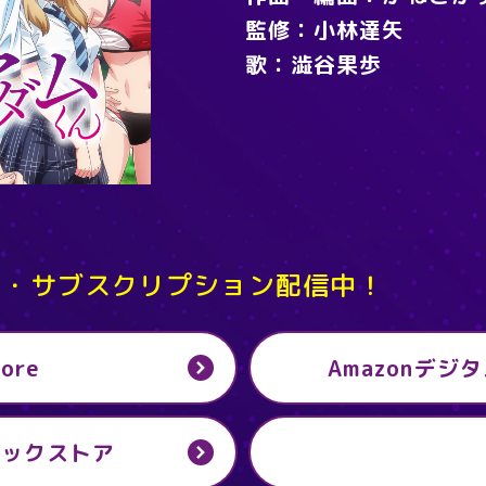
監修
小林達矢
歌
澁谷果歩
L・サブスクリプション配信中！
tore
Amazonデ
ジックストア