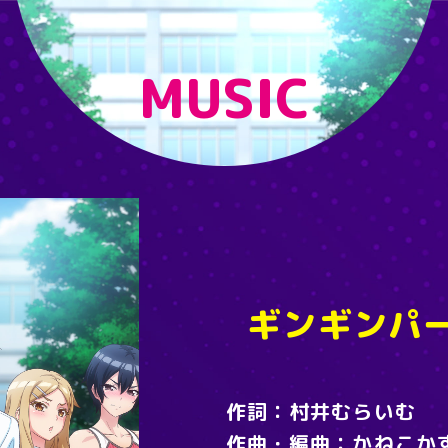
MUSIC
ギンギンパ
作詞
村井むらいむ
作曲・編曲
かねこか