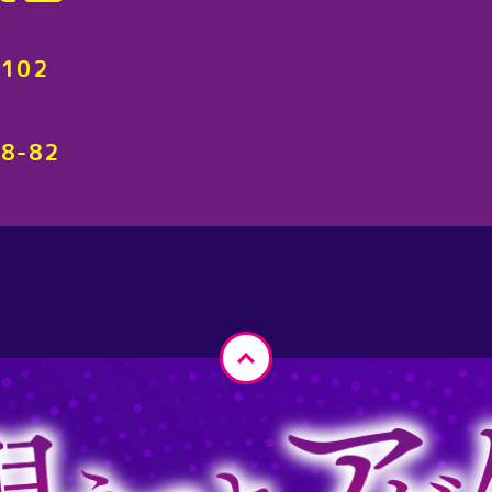
6102
8-82
ペ
ー
ジ
ト