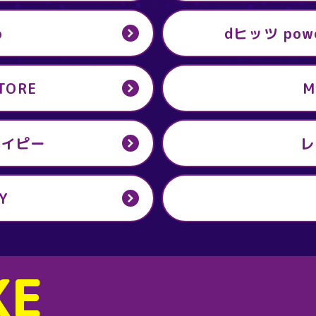
o
dヒッツ pow
STORE
M
ェイピー
レ
Y
KE