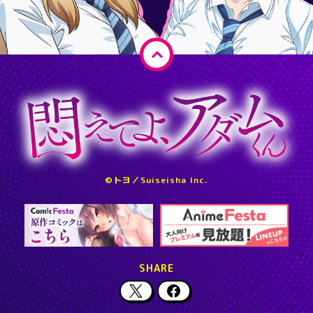
ペ
ー
ジ
ト
ッ
プ
へ
©トヨ／Suiseisha Inc.
戻
る
SHARE
X
F
a