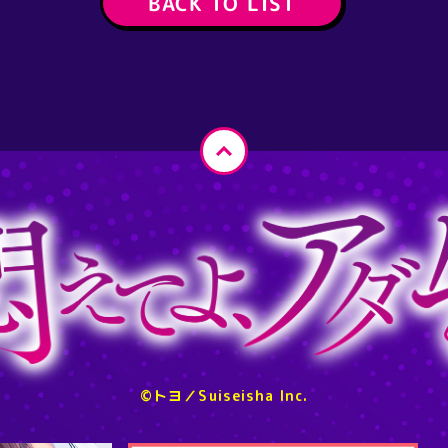
BACK TO LIST
ペ
ー
ジ
ト
ッ
プ
へ
戻
る
©トヨ／Suiseisha Inc.