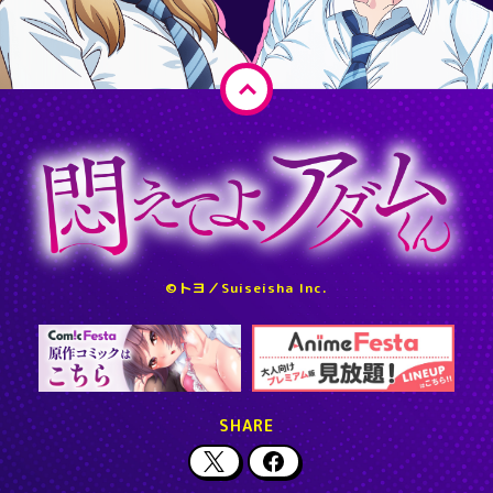
ペ
ー
ジ
ト
ッ
プ
へ
©トヨ／Suiseisha Inc.
戻
る
SHARE
X
F
a