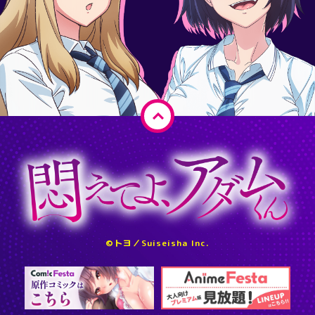
ペ
ー
ジ
ト
ッ
プ
へ
©トヨ／Suiseisha Inc.
戻
る