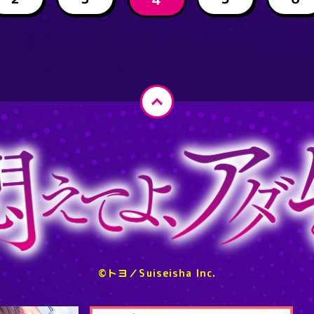
ペ
ー
ジ
ト
ッ
プ
へ
戻
る
©トヨ／Suiseisha Inc.