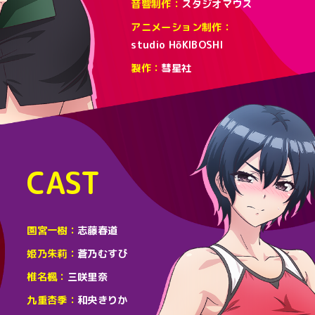
音響制作
スタジオマウス
アニメーション制作
studio HōKIBOSHI
製作
彗星社
CAST
園宮一樹
志藤春道
姫乃朱莉
蒼乃むすび
椎名楓
三咲里奈
九重杏季
和央きりか