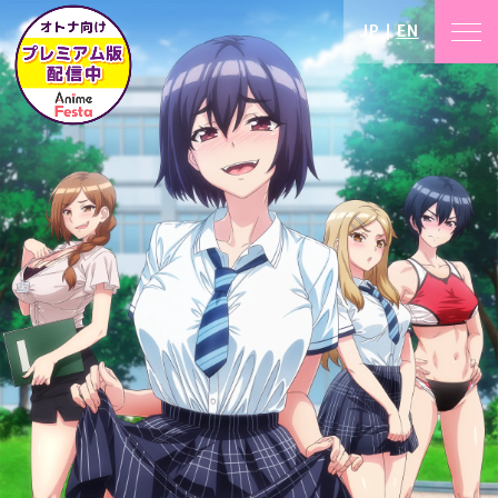
JP
｜
EN