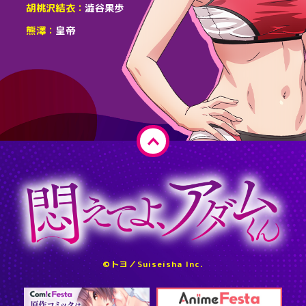
胡桃沢結衣
澁谷果歩
熊澤
皇帝
ペ
ー
ジ
ト
ッ
プ
へ
©トヨ／Suiseisha Inc.
戻
る