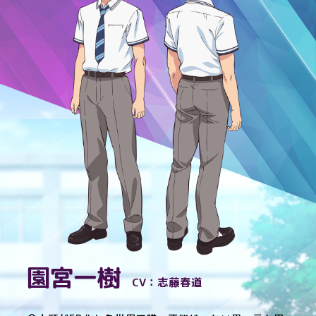
園宮一樹
CV：志藤春道