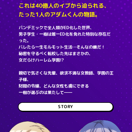
これは40億人のイブから迫られる、
たった1人のアダムくんの物語。
パンデミックで全人類がED化した世界、
男子学生・一樹は唯一ED化を免れた特別な存在だ
った。
バレたら一生モルモット生活…そんなの嫌だ！
秘密を守るべく転校した先はまさかの、
女だらけハーレム学園!?
親切で気さくな先輩、欲求不満な女教師、学園の王
子様、
財閥の令嬢、どんな女性も虜にできる
一樹が選ぶのは果たして――
STORY