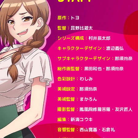
原作
トヨ
監督
昆野比遊太
シリーズ構成
村井辰太郎
キャラクターデザイン
渡辺義弘
サブキャラクターデザイン
那須玲奈
総作画監督
黒田和也・那須玲奈
色彩設計
わしみ
美術設定
那須玲奈
美術監督
まかろん
撮影監督
鳳凰院修羅苦羅・友沢匠人
編集
新海コウキ
音響監督
西山寛基・石倉礼